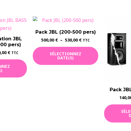
Pack JBL (200-500 pers)
ation JBL
Plage
500,00
€
–
530,00
€
TTC
00 pers)
de
Ce
prix :
Plage
0,00
€
TTC
SÉLECTIONNEZ
500,00 €
produit
de
DATE(S)
Ce
à
prix :
a
530,00 €
NNEZ
650,00 €
produit
)
plusieurs
à
a
680,00 €
variations.
plusieurs
Les
Pack JBL
variations.
options
140,0
Les
peuvent
options
être
SÉL
D
peuvent
choisies
être
sur