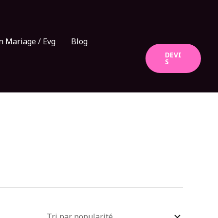
n Mariage / Evg
Blog
DEVI
S