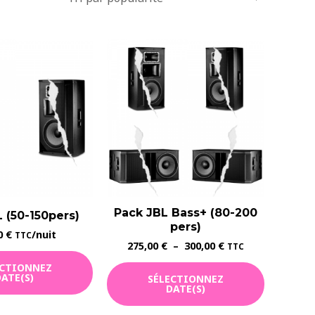
Pack JBL Bass+ (80-200
 (50-150pers)
pers)
0
€
/nuit
TTC
Plage
275,00
€
–
300,00
€
TTC
de
Ce
ECTIONNEZ
prix :
ATE(S)
SÉLECTIONNEZ
275,00 €
produit
DATE(S)
à
a
300,00 €