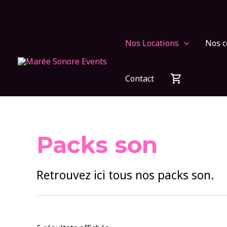
Aller
au
contenu
Nos Locations
Nos c
Contact
Packs son
Retrouvez ici tous nos packs son.