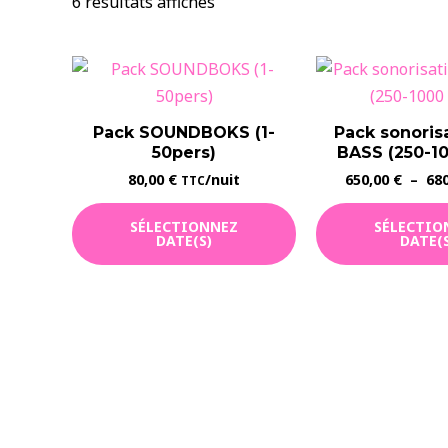
Trié
6 résultats affichés
par
popularité
Pack SOUNDBOKS (1-
Pack sonoris
50pers)
BASS (250-10
80,00
€
/nuit
650,00
€
–
68
TTC
SÉLECTIONNEZ
SÉLECTIO
DATE(S)
DATE(S