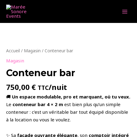
Aller
au
MAI
contenu
MEN
Accueil
/
Magasin
/ Conteneur bar
Magasin
Conteneur bar
750,00
€
/nuit
TTC
🚚
Un espace modulable, pro et marquant, où tu veux.
Le
conteneur bar 4 × 2 m
est bien plus qu’un simple
conteneur : c’est un véritable bar tout équipé disponible
à la location ou vous le voulez.
✨ Sa
façade ouvrante élégante
, son
comptoir intégré