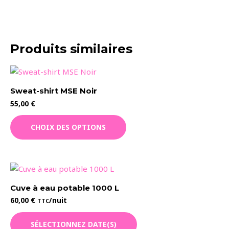
Produits similaires
Sweat-shirt MSE Noir
55,00
€
Ce
CHOIX DES OPTIONS
produit
a
plusieurs
variations.
Les
Cuve à eau potable 1000 L
options
60,00
€
/nuit
TTC
peuvent
être
SÉLECTIONNEZ DATE(S)