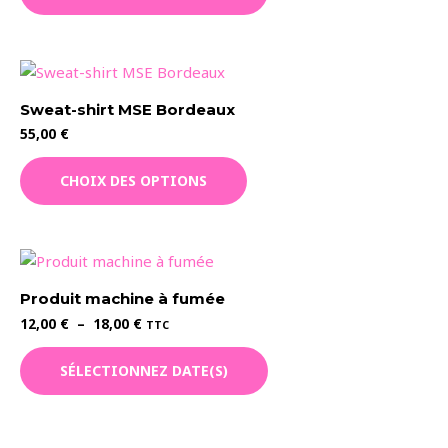
choisies
sur
la
page
du
Sweat-shirt MSE Bordeaux
produit
55,00
€
Ce
CHOIX DES OPTIONS
produit
a
plusieurs
variations.
Les
Produit machine à fumée
options
Plage
12,00
€
–
18,00
€
TTC
peuvent
de
Ce
prix :
être
SÉLECTIONNEZ DATE(S)
12,00 €
produit
choisies
à
a
18,00 €
sur
plusieurs
la