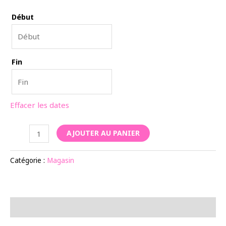
Début
Fin
Effacer les dates
quantité
AJOUTER AU PANIER
de
Conteneur
Catégorie :
Magasin
bar
Description