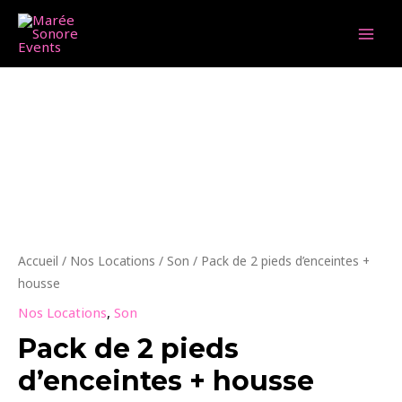
Aller
au
MAI
contenu
MEN
Accueil
/
Nos Locations
/
Son
/ Pack de 2 pieds d’enceintes +
housse
Nos Locations
,
Son
Pack de 2 pieds
d’enceintes + housse