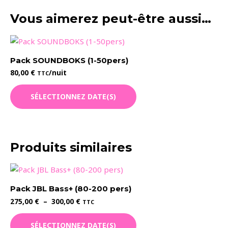
Vous aimerez peut-être aussi…
Pack SOUNDBOKS (1-50pers)
80,00
€
/nuit
TTC
SÉLECTIONNEZ DATE(S)
Produits similaires
Pack JBL Bass+ (80-200 pers)
Plage
275,00
€
–
300,00
€
TTC
de
Ce
prix :
SÉLECTIONNEZ DATE(S)
275,00 €
produit