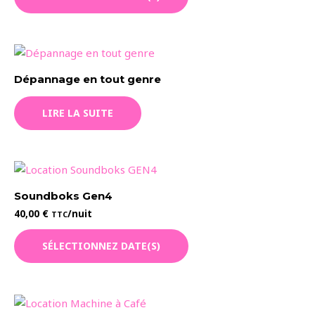
à
a
300,00 €
plusieurs
variations.
Les
Dépannage en tout genre
options
peuvent
LIRE LA SUITE
être
choisies
sur
la
page
Soundboks Gen4
du
40,00
€
/nuit
TTC
produit
SÉLECTIONNEZ DATE(S)