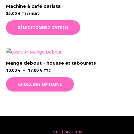
Machine à café barista
35,00
€
/nuit
TTC
SÉLECTIONNEZ DATE(S)
Mange debout + housse et tabourets
Plage
10,00
€
–
17,00
€
TTC
de
Ce
prix :
CHOIX DES OPTIONS
10,00 €
produit
à
a
17,00 €
plusieurs
variations.
Les
options
peuvent
Nos Locations