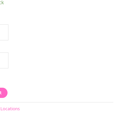
ck
R
Locations