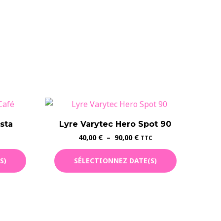
sta
Lyre Varytec Hero Spot 90
Plage
40,00
€
–
90,00
€
TTC
de
Ce
prix :
S)
SÉLECTIONNEZ DATE(S)
40,00 €
produit
à
a
90,00 €
plusieurs
variations.
Les