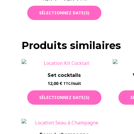
de
Ce
prix :
SÉLECTIONNEZ DATE(S)
10,00 €
produit
à
a
90,00 €
plusieurs
variations.
Produits similaires
Les
options
peuvent
être
Set cocktails
choisies
12,00
€
/nuit
TTC
sur
la
SÉLECTIONNEZ DATE(S)
S
page
du
produit