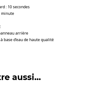
rd : 10 secondes
r minute
R
 panneau arrière
 à base d’eau de haute qualité
re aussi…