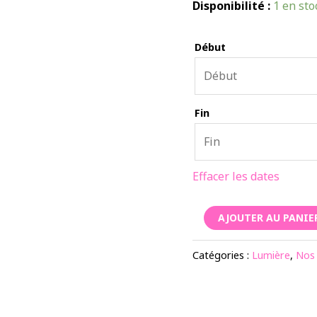
Disponibilité :
1 en sto
Début
Fin
Effacer les dates
quantité
AJOUTER AU PANIE
de
Machine
Catégories :
Lumière
,
Nos 
à
fumée
1100W