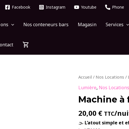
Facebook
Instagram
Youtube
Phone
ions
Nos conteneurs bars
Magasin
Services
ontact
Accueil
/
Nos Locations
/
Lumière
,
Nos Location
Machine à
20,00
€
/nui
TTC
🌫️
L’atout simple et e