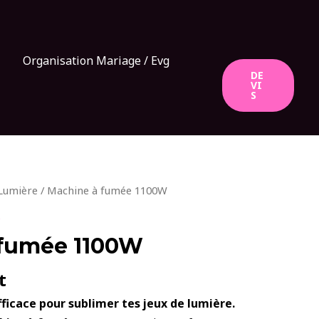
Organisation Mariage / Evg
DE
VI
S
Lumière
/ Machine à fumée 1100W
s
 fumée 1100W
t
fficace pour sublimer tes jeux de lumière.