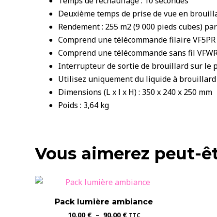
Temps de réchauffage : 10 secondes
Deuxième temps de prise de vue en brouilla
Rendement : 255 m2 (9 000 pieds cubes) pa
Comprend une télécommande filaire VF5PR
Comprend une télécommande sans fil VFW
Interrupteur de sortie de brouillard sur le
Utilisez uniquement du liquide à brouillard
Dimensions (L x l x H) : 350 x 240 x 250 mm
Poids : 3,64 kg
Vous aimerez peut-êt
Pack lumière ambiance
Plage
10,00
€
–
90,00
€
TTC