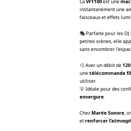
La
VF1100
est une
mac
instantanément une a
faisceaux et effets lum
🎭 Parfaite pour les DJ 
petites scènes, elle ap
sans encombrer l’espac
💨 Avec un débit de
120
une
télécommande fil
utiliser.
💡 Idéale pour des conf
envergure
.
Chez
Marée Sonore
, o
et
renforcer l’atmosp