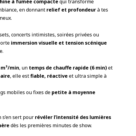
hine à fumée compacte
qui transforme
mbiance, en donnant
relief et profondeur
à tes
ineux.
sets, concerts intimistes, soirées privées ou
porte
immersion visuelle et tension scénique
e.
 m³/min
, un
temps de chauffe rapide (6 min)
et
aire
, elle est
fiable, réactive
et ultra simple à
igs mobiles ou fixes de
petite à moyenne
n s’en sert pour
révéler l’intensité des lumières
hère
dès les premières minutes de show.