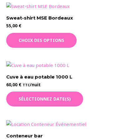
Sweat-shirt MSE Bordeaux
55,00
€
Ce
CHOIX DES OPTIONS
produit
a
plusieurs
variations.
Les
Cuve à eau potable 1000 L
options
60,00
€
/nuit
TTC
peuvent
être
SÉLECTIONNEZ DATE(S)
choisies
sur
la
page
du
Conteneur bar