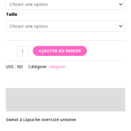
Taille
quantité
AJOUTER AU PANIER
de
Sweat-
UGS :
ND
Catégorie :
Magasin
shirt
MSE
Noir
Description
Informations complémentaires
Sweat à capuche oversize unisexe