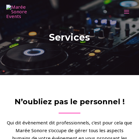
Aller
au
MAI
contenu
MEN
Services
N’oubliez pas le personnel !
Qui dit évènement dit professionnels, c’est pour cela que
Marée Sonore s’occupe de gérer tous les aspects
humains de votre événement en vous proposant les