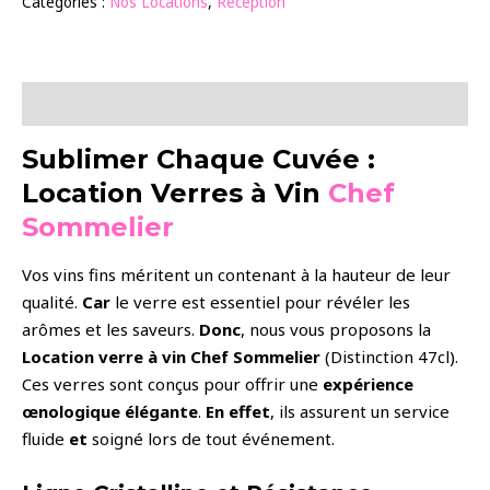
Catégories :
Nos Locations
,
Réception
à
vin
Description
Sublimer Chaque Cuvée :
Location Verres à Vin
Chef
Sommelier
Vos vins fins méritent un contenant à la hauteur de leur
qualité.
Car
le verre est essentiel pour révéler les
arômes et les saveurs.
Donc
, nous vous proposons la
Location verre à vin Chef Sommelier
(Distinction
47cl)
.
Ces verres sont conçus pour offrir une
expérience
œnologique élégante
.
En effet
, ils assurent un service
fluide
et
soigné lors de tout événement.