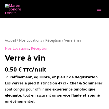
Aller
au
MAI
contenu
MEN
Accueil
/
Nos Locations
/
Réception
/ Verre à vin
Nos Locations
,
Réception
Verre à vin
0,50
€
/nuit
TTC
🍷
Raffinement, équilibre, et plaisir de dégustation.
Les
verres à pied Distinction 47 cl – Chef & Sommelier
sont conçus pour offrir une
expérience œnologique
élégante
, tout en assurant un
service fluide et soigné
en événementiel.