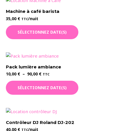
variations.
Les
Machine à café barista
options
35,00
€
/nuit
TTC
peuvent
être
SÉLECTIONNEZ DATE(S)
choisies
sur
la
page
du
Pack lumière ambiance
produit
Plage
10,00
€
–
90,00
€
TTC
de
Ce
prix :
SÉLECTIONNEZ DATE(S)
10,00 €
produit
à
a
90,00 €
plusieurs
variations.
Les
Contrôleur DJ Roland DJ-202
options
40,00
€
/nuit
TTC