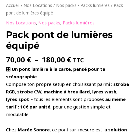
Accueil
/
Nos Locations
/
Nos packs
/
Packs lumières
/ Pack
pont de lumières équipé
Nos Locations
,
Nos packs
,
Packs lumières
Pack pont de lumières
équipé
Plage
70,00
€
–
180,00
€
TTC
de
🎛️
Un pont lumière à la carte, pensé pour ta
prix :
scénographie.
70,00 €
Compose ton propre setup en choisissant parmi :
strobe
à
RGB, strobe CW, machine à brouillard, lyres wash,
180,00 €
lyres spot
– tous les éléments sont proposés
au même
tarif : 10€ par unité
, pour une gestion simple et
modulable.
Chez
Marée Sonore
, ce pont sur-mesure est la
solution