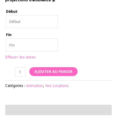
Début
Fin
Effacer les dates
quantité
AJOUTER AU PANIER
de
Support
Catégories :
Animation
,
Nos Locations
de
projection
Description