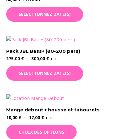
SÉLECTIONNEZ DATE(S)
Pack JBL Bass+ (80-200 pers)
Plage
275,00
€
–
300,00
€
TTC
de
Ce
prix :
SÉLECTIONNEZ DATE(S)
275,00 €
produit
à
a
300,00 €
plusieurs
variations.
Les
Mange debout + housse et tabourets
options
Plage
10,00
€
–
17,00
€
TTC
peuvent
de
Ce
prix :
être
CHOIX DES OPTIONS
10,00 €
produit
choisies
à