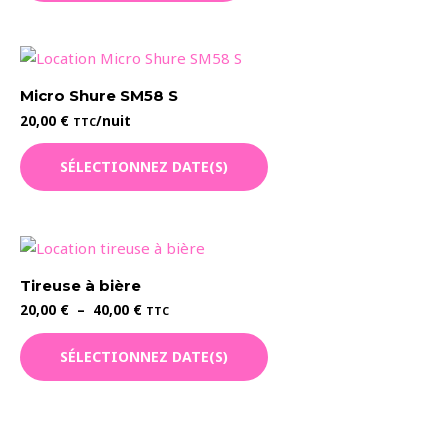
a
17,00 €
sur
plusieurs
la
variations.
page
Les
du
Micro Shure SM58 S
options
produit
20,00
€
/nuit
TTC
peuvent
être
SÉLECTIONNEZ DATE(S)
choisies
sur
la
page
du
Tireuse à bière
produit
Plage
20,00
€
–
40,00
€
TTC
de
Ce
prix :
SÉLECTIONNEZ DATE(S)
20,00 €
produit
à
a
40,00 €
plusieurs
variations.