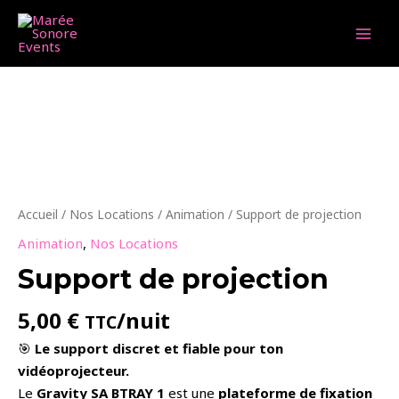
Aller
au
MAI
contenu
MEN
Accueil
/
Nos Locations
/
Animation
/ Support de projection
Animation
,
Nos Locations
Support de projection
5,00
€
/nuit
TTC
🎯
Le support discret et fiable pour ton
vidéoprojecteur.
Le
Gravity SA BTRAY 1
est une
plateforme de fixation