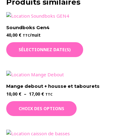
Produits similaires
Soundboks Gen4
40,00
€
/nuit
TTC
SÉLECTIONNEZ DATE(S)
Mange debout + housse et tabourets
Plage
10,00
€
–
17,00
€
TTC
de
Ce
prix :
CHOIX DES OPTIONS
10,00 €
produit
à
a
17,00 €
plusieurs
variations.