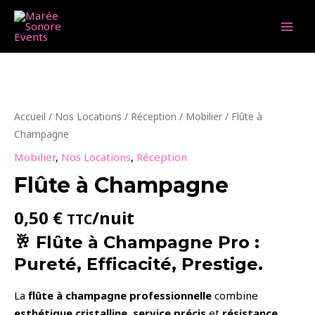
Aller
au
MAI
contenu
MEN
Accueil
/
Nos Locations
/
Réception
/
Mobilier
/ Flûte à
Champagne
Mobilier
,
Nos Locations
,
Réception
Flûte à Champagne
0,50
€
/nuit
TTC
🥂 Flûte à Champagne Pro :
Pureté, Efficacité, Prestige.
La
flûte à champagne professionnelle
combine
esthétique cristalline
,
service précis
et
résistance