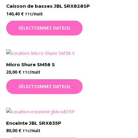
Les
Caisson de basses JBL SRX828SP
options
140,40
€
/nuit
TTC
peuvent
être
SÉLECTIONNEZ DATE(S)
choisies
sur
la
page
du
Micro Shure SM58 S
produit
20,00
€
/nuit
TTC
SÉLECTIONNEZ DATE(S)
Enceinte JBL SRX835P
80,00
€
/nuit
TTC