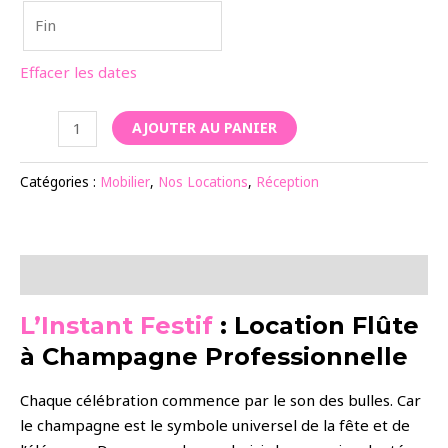
Effacer les dates
quantité
AJOUTER AU PANIER
de
Flûte
Catégories :
Mobilier
,
Nos Locations
,
Réception
à
Champagne
Description
L’Instant Festif
: Location Flûte
à Champagne Professionnelle
Chaque célébration commence par le son des bulles. Car
le champagne est le symbole universel de la fête et de